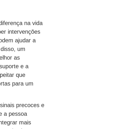
diferença na vida
er intervenções
odem ajudar a
 disso, um
elhor as
suporte e a
peitar que
ortas para um
sinais precoces e
ue a pessoa
ntegrar mais