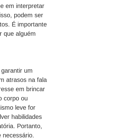
e em interpretar
isso, podem ser
ltos. É importante
tar que alguém
 garantir um
m atrasos na fala
eresse em brincar
o corpo ou
ismo leve for
ver habilidades
tória. Portanto,
e necessário.