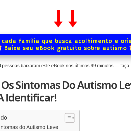
 cada família que busca acolhimento e ori
Baixe seu eBook gratuito sobre autismo
0
pessoas baixaram este eBook nos últimos
99
minutos — faça p
 Os Sintomas Do Autismo Le
 Identificar!
údo
Sintomas do Autismo Leve