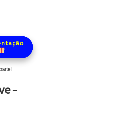
entação
arte!
ve –