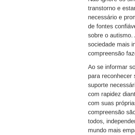
transtorno e esta
necessário e pro
de fontes confiáv
sobre o autismo.
sociedade mais in
compreensão faze
Ao se informar s
para reconhecer s
suporte necessár
com rapidez diant
com suas própria
compreensão são 
todos, independe
mundo mais empát