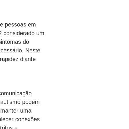
 de pessoas em
 2 considerado um
sintomas do
ecessário. Neste
rapidez diante
a comunicação
e autismo podem
m manter uma
elecer conexões
ritos e