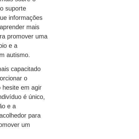
 o suporte
que informações
a aprender mais
para promover uma
oio e a
m autismo.
mais capacitado
orcionar o
 hesite em agir
divíduo é único,
ão e a
acolhedor para
romover um