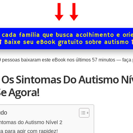
 cada família que busca acolhimento e ori
Baixe seu eBook gratuito sobre autismo
9
pessoas baixaram este eBook nos últimos
57
minutos — faça p
Os Sintomas Do Autismo Nív
e Agora!
údo
ntomas do Autismo Nível 2
a para agir com rapidez!