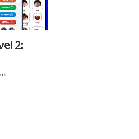
el 2:
ndo.