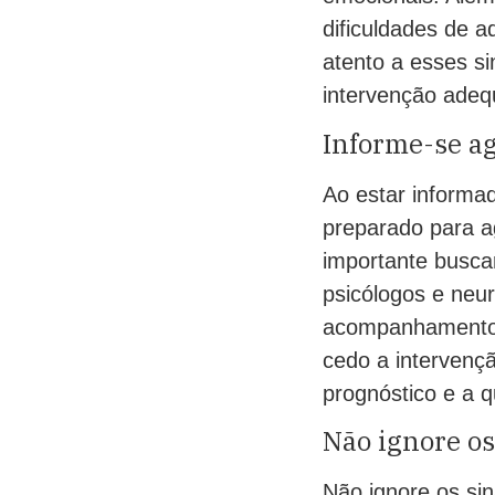
dificuldades de 
atento a esses si
intervenção adeq
Informe-se ag
Ao estar informa
preparado para ag
importante buscar
psicólogos e neur
acompanhamento a
cedo a intervenç
prognóstico e a q
Não ignore os
Não ignore os si