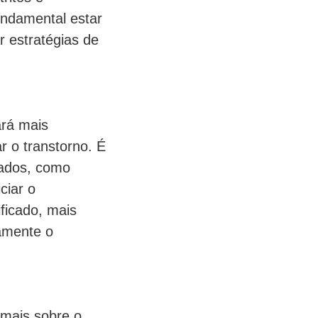
undamental estar
r estratégias de
ará mais
r o transtorno. É
zados, como
ciar o
ficado, mais
vamente o
 mais sobre o