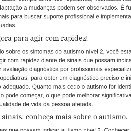
adaptação a mudanças podem ser observados. É f
nais para buscar suporte profissional e implementa
uadas.
ora para agir com rapidez!
do sobre os sintomas do autismo nível 2, você est
ir com rapidez diante de sinais que possam indica
 avaliação diagnóstica por profissionais especiali
opediatras, para obter um diagnóstico preciso e ini
dequado. Quanto mais cedo o autismo for identi
ão pode começar, o que pode melhorar significati
ualidade de vida da pessoa afetada.
 sinais: conheça mais sobre o autismo.
nais que possam indicar autismo nível 2. Conhecer