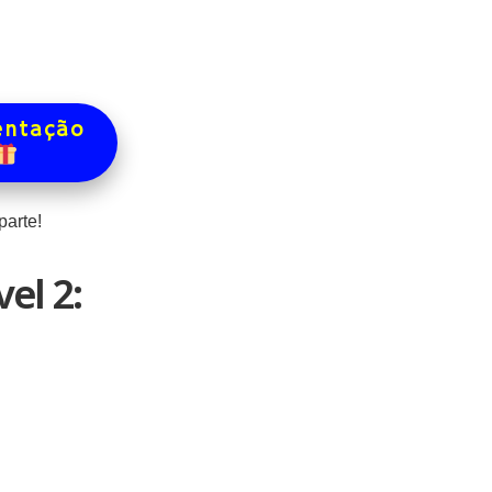
entação
arte!
el 2: