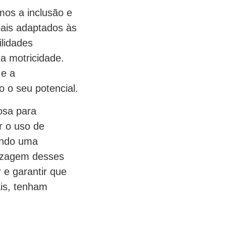
mos a inclusão e
iais adaptados às
ilidades
a motricidade.
 e a
 o seu potencial.
osa para
r o uso de
nando uma
dizagem desses
 e garantir que
is, tenham