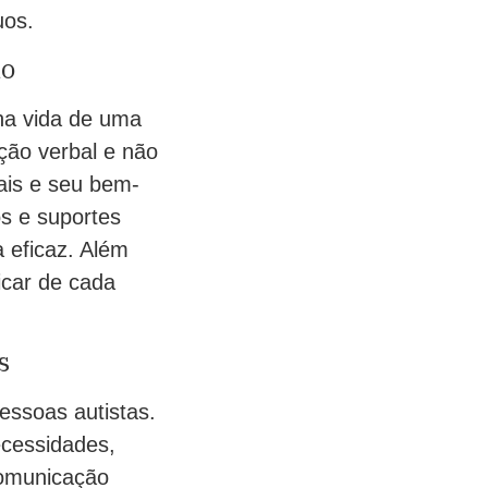
uos.
mo
a vida de uma
ção verbal e não
iais e seu bem-
os e suportes
 eficaz. Além
icar de cada
s
essoas autistas.
ecessidades,
comunicação