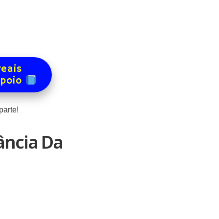
reais
apoio
arte!
ância Da