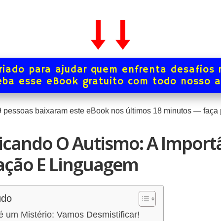
iado para ajudar quem enfrenta desafios 
ba esse eBook gratuito com todo nosso 
9
pessoas baixaram este eBook nos últimos
18
minutos — faça p
icando O Autismo: A Import
ção E Linguagem
údo
 um Mistério: Vamos Desmistificar!