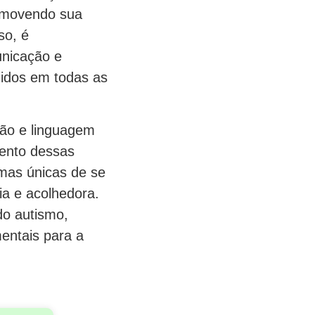
romovendo sua
so, é
unicação e
didos em todas as
ção e linguagem
mento dessas
rmas únicas de se
ia e acolhedora.
do autismo,
entais para a