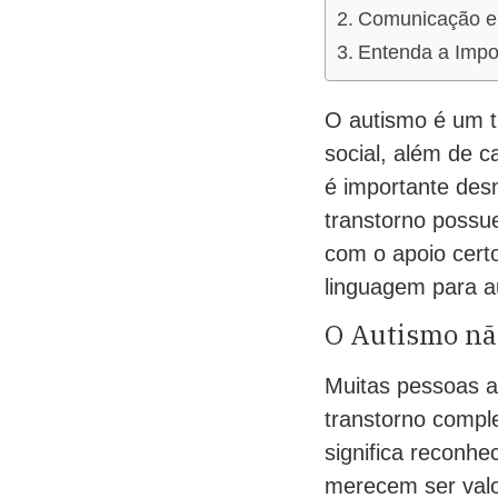
Comunicação e
Entenda a Impo
O autismo é um t
social, além de c
é importante des
transtorno possu
com o apoio cert
linguagem para a
O Autismo não
Muitas pessoas a
transtorno compl
significa reconhe
merecem ser valo