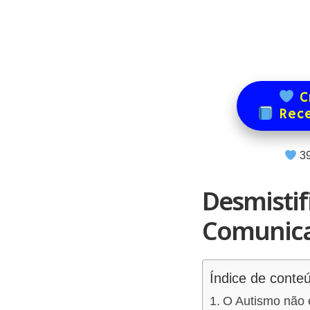
Cr
Rece
3
Desmistif
Comunica
Índice de conte
O Autismo não é