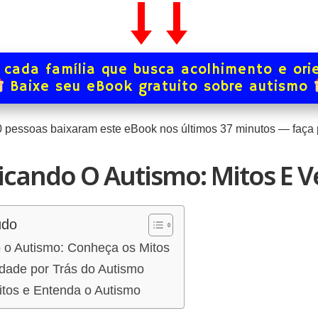
 cada família que busca acolhimento e ori
Baixe seu eBook gratuito sobre autismo
0
pessoas baixaram este eBook nos últimos
37
minutos — faça p
icando O Autismo: Mitos E 
údo
o o Autismo: Conheça os Mitos
dade por Trás do Autismo
tos e Entenda o Autismo