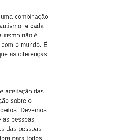
r uma combinação
 autismo, e cada
autismo não é
r com o mundo. É
que as diferenças
e aceitação das
ção sobre o
onceitos. Devemos
ue as pessoas
des das pessoas
dora para todos.