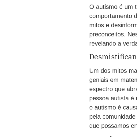
O autismo é um t
comportamento da
mitos e desinfor
preconceitos. Nes
revelando a verd
Desmistifica
Um dos mitos mai
geniais em matem
espectro que abr
pessoa autista é 
o autismo é caus
pela comunidade c
que possamos ent