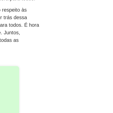
 respeito às
r trás dessa
ara todos. É hora
. Juntos,
todas as