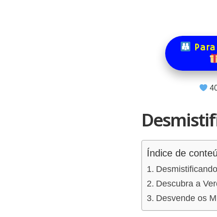
Para
4
Desmistif
Índice de conte
Desmistificand
Descubra a Ver
Desvende os Mi