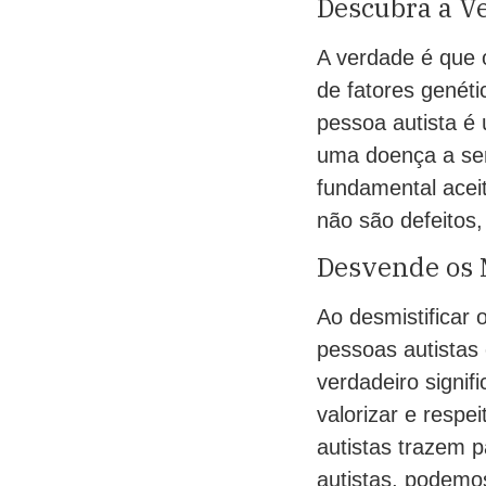
Descubra a V
A verdade é que 
de fatores genét
pessoa autista é
uma doença a ser
fundamental acei
não são defeitos
Desvende os 
Ao desmistificar
pessoas autistas
verdadeiro signi
valorizar e respe
autistas trazem 
autistas, podemo