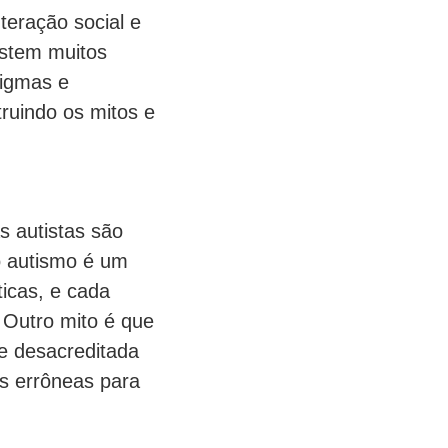
teração social e
stem muitos
tigmas e
truindo os mitos e
 autistas são
o autismo é um
icas, e cada
. Outro mito é que
e desacreditada
as errôneas para