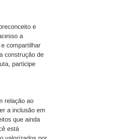
preconceito e
acesso a
 e compartilhar
 a construção de
ta, participe
m relação ao
er a inclusão em
eitos que ainda
cê está
o valorizados por