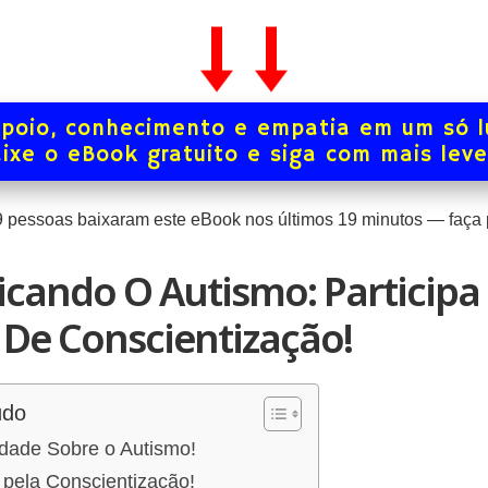
poio, conhecimento e empatia em um só l
ixe o eBook gratuito e siga com mais lev
9
pessoas baixaram este eBook nos últimos
19
minutos — faça p
icando O Autismo: Participa
 De Conscientização!
údo
dade Sobre o Autismo!
 pela Conscientização!