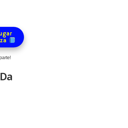
ugar
eza
arte!
 Da