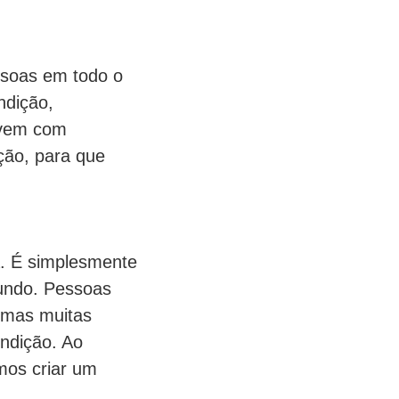
ssoas em todo o
ndição,
ivem com
ação, para que
. É simplesmente
mundo. Pessoas
, mas muitas
ndição. Ao
mos criar um