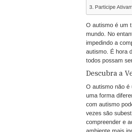
Participe Ativ
O autismo é um t
mundo. No entant
impedindo a com
autismo. É hora d
todos possam ser
Descubra a V
O autismo não é 
uma forma difere
com autismo pode
vezes são subest
compreender e ac
ambiente mais inc