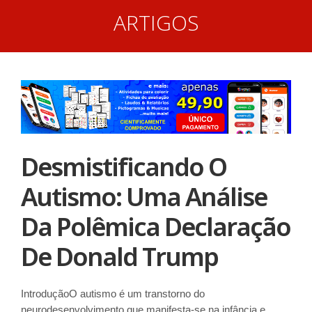
ARTIGOS
Desmistificando O
Autismo: Uma Análise
Da Polêmica Declaração
De Donald Trump
IntroduçãoO autismo é um transtorno do
neurodesenvolvimento que manifesta-se na infância e