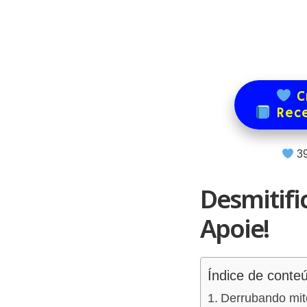
Cr
Rece
3
Desmitifi
Apoie!
Índice de conte
Derrubando mit