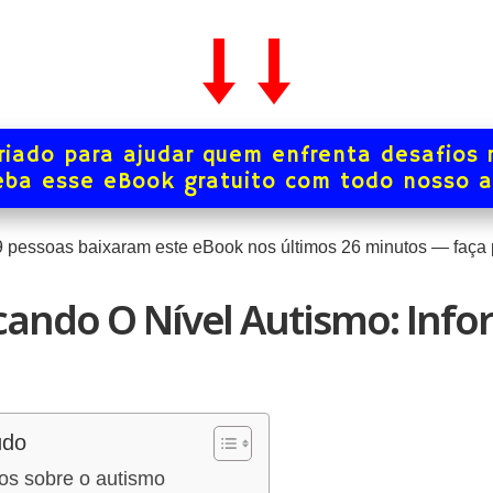
iado para ajudar quem enfrenta desafios 
ba esse eBook gratuito com todo nosso 
9
pessoas baixaram este eBook nos últimos
26
minutos — faça p
cando O Nível Autismo: Info
údo
os sobre o autismo