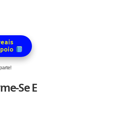
reais
apoio
arte!
rme-Se E