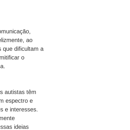
comunicação,
lizmente, ao
 que dificultam a
itificar o
a.
s autistas têm
um espectro e
s e interesses.
amente
ssas ideias