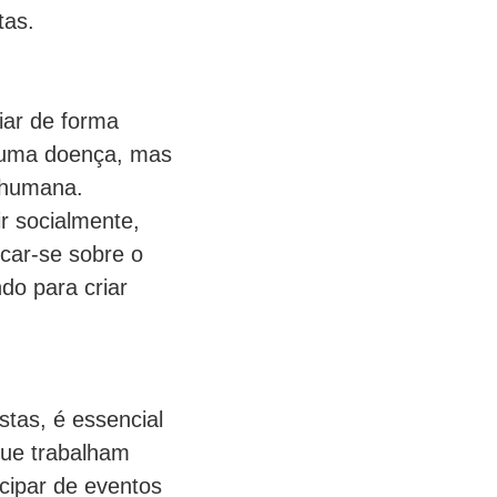
tas.
iar de forma
 uma doença, mas
e humana.
r socialmente,
car-se sobre o
do para criar
tas, é essencial
que trabalham
cipar de eventos