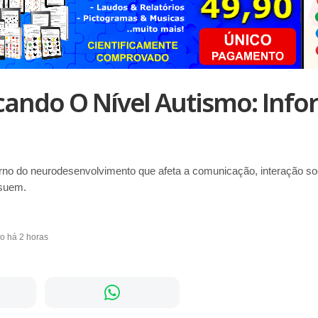
cando O Nível Autismo: Info
rno do neurodesenvolvimento que afeta a comunicação, interação s
suem.
do há 2 horas