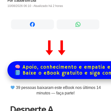
Por Saúde Em Dia
10/08/2026 06:10 - Atualizado há 2 horas
Apoio, conhecimento e empatia e
Baixe o eBook gratuito e siga co
39
pessoas baixaram este eBook nos últimos
14
minutos — faça parte!
Desperte A