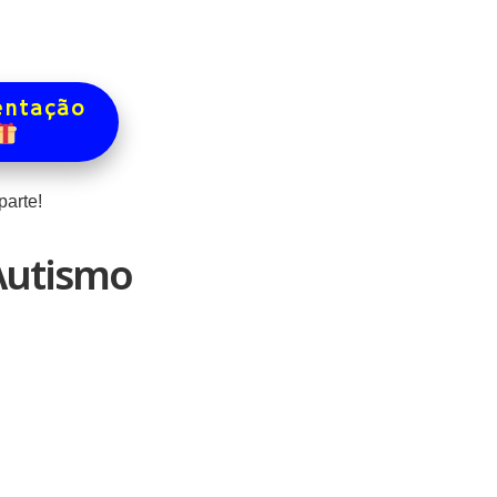
entação
arte!
Autismo