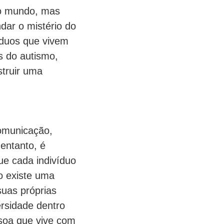
 o mundo, mas
dar o mistério do
íduos que vivem
s do autismo,
struir uma
omunicação,
entanto, é
ue cada indivíduo
o existe uma
uas próprias
ersidade dentro
ssoa que vive com