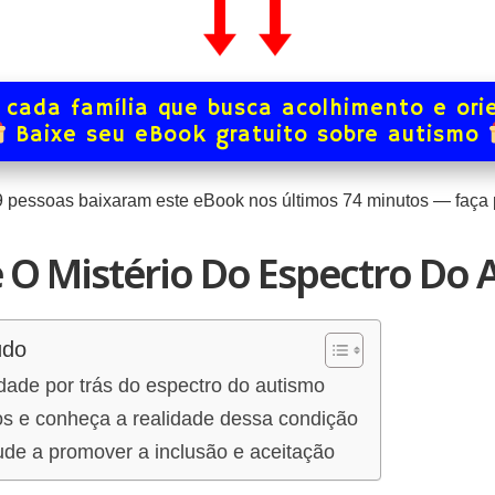
 cada família que busca acolhimento e ori
Baixe seu eBook gratuito sobre autismo
9
pessoas baixaram este eBook nos últimos
74
minutos — faça p
O Mistério Do Espectro Do 
údo
ade por trás do espectro do autismo
os e conheça a realidade dessa condição
ude a promover a inclusão e aceitação