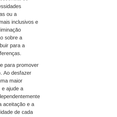
essidades
as ou a
mais inclusivos e
riminação
o sobre a
buir para a
ferenças.
te para promover
. Ao desfazer
 uma maior
 e ajude a
independentemente
a aceitação e a
ridade de cada