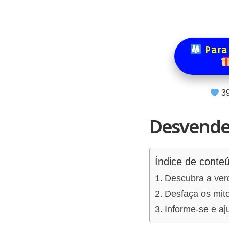
Para
3
Desvende 
Índice de conte
Descubra a verd
Desfaça os mit
Informe-se e aj