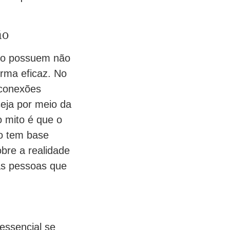
ão
 o possuem não
rma eficaz. No
 conexões
seja por meio da
o mito é que o
ão tem base
obre a realidade
as pessoas que
essencial se