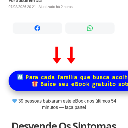
Por Saúde Em Dia
07/08/2026 20:21 - Atualizado há 2 horas
Para cada família que busca acol
Baixe seu eBook gratuito so
39
pessoas baixaram este eBook nos últimos
54
minutos — faça parte!
Desvende Os Sintomas