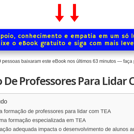
poio, conhecimento e empatia em um só l
ixe o eBook gratuito e siga com mais lev
9
pessoas baixaram este eBook nos últimos
63
minutos — faça p
De Professores Para Lidar
údo
a formação de professores para lidar com TEA
uma formação especializada em TEA
ação adequada impacta o desenvolvimento de alunos au