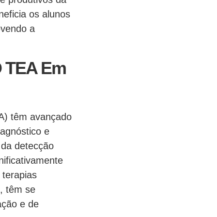
eficia os alunos
ovendo a
 O TEA Em
EA) têm avançado
iagnóstico e
 da detecção
ificativamente
 terapias
, têm se
ação e de