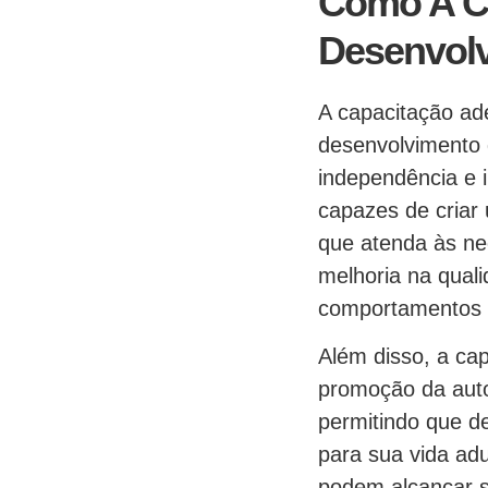
Como A C
Desenvolv
A capacitação ad
desenvolvimento 
independência e 
capazes de criar
que atenda às ne
melhoria na qual
comportamentos 
Além disso, a ca
promoção da auto
permitindo que de
para sua vida ad
podem alcançar s