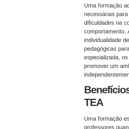
Uma formação ad
necessárias para
dificuldades na c
comportamento. A
individualidade d
pedagógicas para
especializada, o
promover um ambi
independentement
Benefício
TEA
Uma formação esp
professores quan