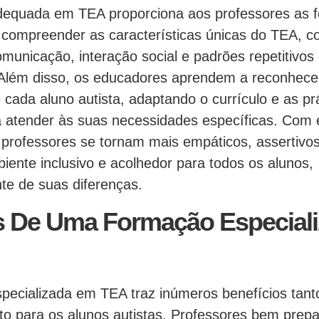
equada em TEA proporciona aos professores as 
 compreender as características únicas do TEA, 
omunicação, interação social e padrões repetitivos
lém disso, os educadores aprendem a reconhecer 
e cada aluno autista, adaptando o currículo e as pr
 atender às suas necessidades específicas. Com
s professores se tornam mais empáticos, assertivo
ente inclusivo e acolhedor para todos os alunos,
e de suas diferenças.
s De Uma Formação Especial
ecializada em TEA traz inúmeros benefícios tant
to para os alunos autistas. Professores bem prep