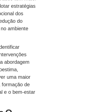
otar estratégias
cional dos
redução do
e no ambiente
entificar
intervenções
ssa abordagem
toestima,
ver uma maior
na formação de
al e o bem-estar