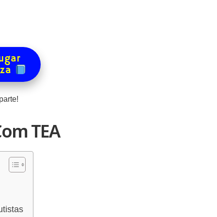
ugar
eza
arte!
 Com TEA
tistas