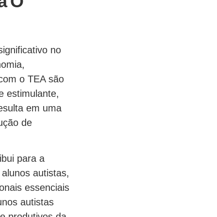
a O
gnificativo no
nomia,
r com o TEA são
 estimulante,
resulta em uma
dução de
bui para a
alunos autistas,
onais essenciais
nos autistas
e produtivos da