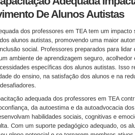
apacitação Adequada Impact
imento De Alunos Autistas
equada dos professores em TEA tem um impacto si
dos alunos autistas, promovendo uma maior auto
inclusão social. Professores preparados para lida
 um ambiente de aprendizagem seguro, acolhedor e
cessidades específicas dos alunos autistas. Isso 
idade do ensino, na satisfação dos alunos e na re
desafiadores.
pacitação adequada dos professores em TEA contri
confiança, da autoestima e da autoadvocacia dos 
senvolvam habilidades sociais, cognitivas e emoci
ulta. Com um suporte pedagógico adequado, os alu
eu pleno potencial e se tornarem membros ativos 