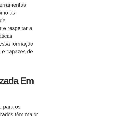
ferramentas
como as
 de
e respeitar a
áticas
 essa formação
s e capazes de
izada Em
o para os
arados têm maior