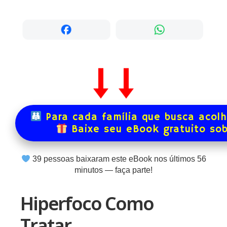
Para cada família que busca acol
Baixe seu eBook gratuito so
39
pessoas baixaram este eBook nos últimos
56
minutos — faça parte!
Hiperfoco Como
Tratar