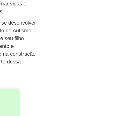
rmar vidas e
s!
e se desenvolver
uto do Autismo –
 seu filho.
ento e
e na construção
rte dessa