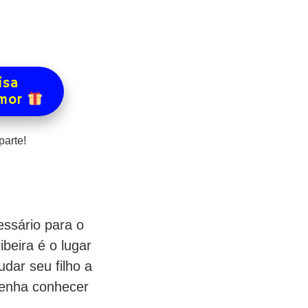
isa
amor
arte!
ssário para o
ibeira é o lugar
dar seu filho a
 Venha conhecer