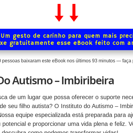
Um gesto de carinho para quem mais prec
xe gratuitamente esse eBook feito com 
0
pessoas baixaram este eBook nos últimos
93
minutos — faça p
 Do Autismo – Imbiribeira
ca de um lugar que possa oferecer o suporte nece
e seu filho autista? O Instituto do Autismo – Imbir
Nossa equipe especializada está preparada para aju
 potencial e proporcionar uma vida plena e feliz.
e descubra como podemos transformar vidas!