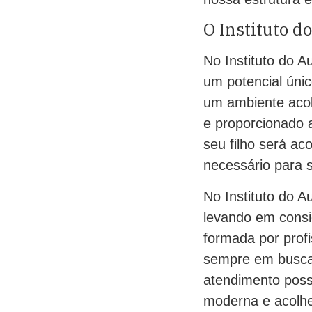
O Instituto d
No Instituto do A
um potencial úni
um ambiente acolh
e proporcionado a
seu filho será ac
necessário para 
No Instituto do A
levando em consi
formada por prof
sempre em busca 
atendimento possí
moderna e acolhe