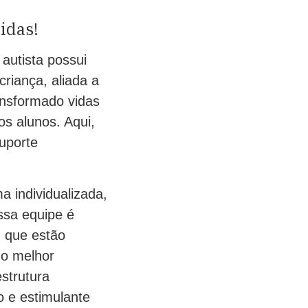
idas!
 autista possui
riança, aliada a
ransformado vidas
os alunos. Aqui,
suporte
a individualizada,
ssa equipe é
, que estão
 o melhor
strutura
 e estimulante