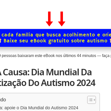
 cada família que busca acolhimento e ori
Baixe seu eBook gratuito sobre autismo
0
pessoas baixaram este eBook nos últimos
44
minutos — faça 
À Causa: Dia Mundial Da
tização Do Autismo 2024
údo
a: apoie o Dia Mundial do Autismo 2024