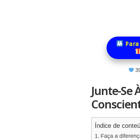
Para
4
Junte-Se 
Conscien
Índice de conte
Faça a diferenç