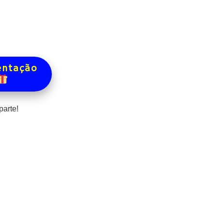
entação
parte!