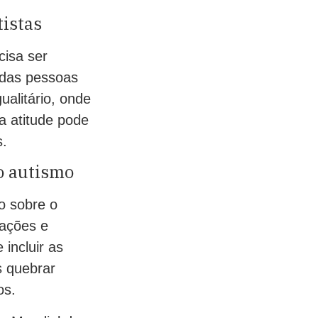
tistas
cisa ser
o das pessoas
ualitário, onde
a atitude pode
s.
o autismo
o sobre o
mações e
 incluir as
s quebrar
os.