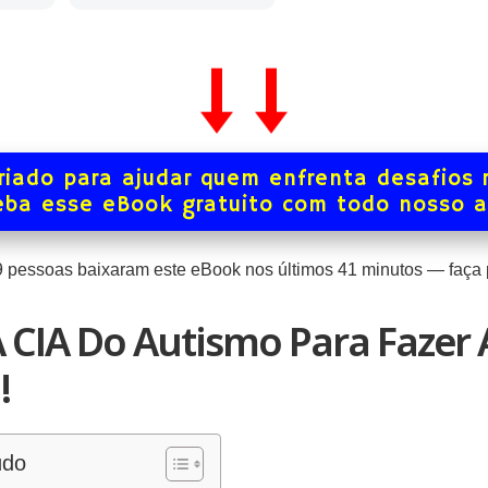
iado para ajudar quem enfrenta desafios 
ba esse eBook gratuito com todo nosso 
9
pessoas baixaram este eBook nos últimos
41
minutos — faça p
À CIA Do Autismo Para Fazer 
!
údo