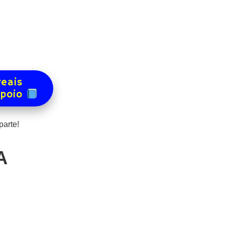
reais
apoio
arte!
A