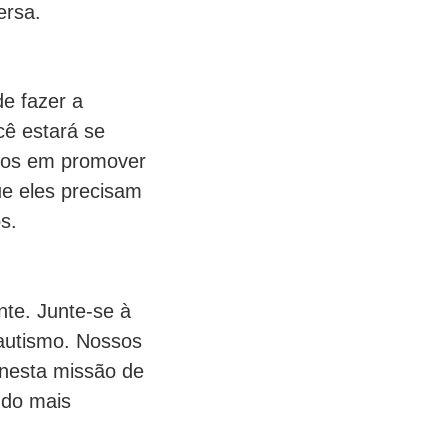
ersa.
e fazer a
cê estará se
dos em promover
ue eles precisam
s.
nte. Junte-se à
 autismo. Nossos
 nesta missão de
ndo mais