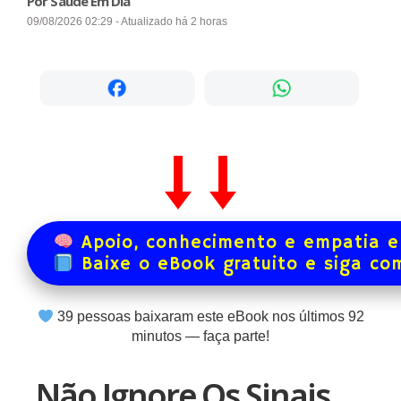
Por Saúde Em Dia
09/08/2026 02:29 - Atualizado há 2 horas
Apoio, conhecimento e empatia e
Baixe o eBook gratuito e siga co
39
pessoas baixaram este eBook nos últimos
92
minutos — faça parte!
Não Ignore Os Sinais