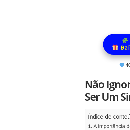
Bai
4
Não Ignor
Ser Um Si
Índice de conte
A importância d