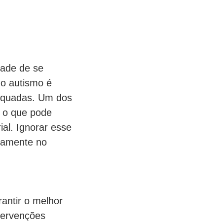
dade de se
do autismo é
dequadas. Um dos
, o que pode
ial. Ignorar esse
ivamente no
antir o melhor
ntervenções