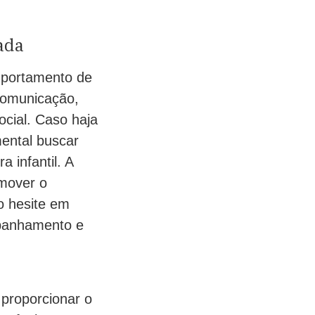
ada
omportamento de
comunicação,
ocial. Caso haja
ental buscar
 infantil. A
omover o
o hesite em
mpanhamento e
 proporcionar o