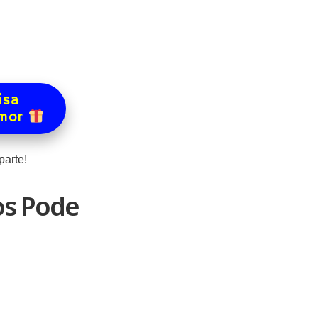
isa
amor
arte!
os Pode