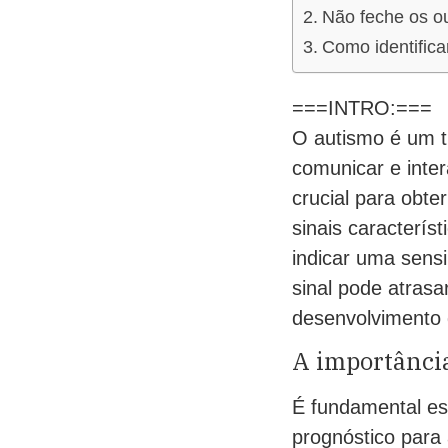
Não feche os ou
Como identifica
===INTRO:===
O autismo é um t
comunicar e inte
crucial para obte
sinais caracterís
indicar uma sensi
sinal pode atras
desenvolvimento 
A importância
É fundamental est
prognóstico para 