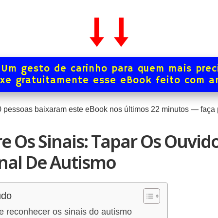
Um gesto de carinho para quem mais prec
xe gratuitamente esse eBook feito com 
0
pessoas baixaram este eBook nos últimos
22
minutos — faça p
e Os Sinais: Tapar Os Ouvid
nal De Autismo
údo
e reconhecer os sinais do autismo