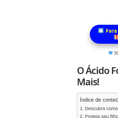
Para
3
O Ácido F
Mais!
Índice de conte
Descubra como o
Proteja seu fil