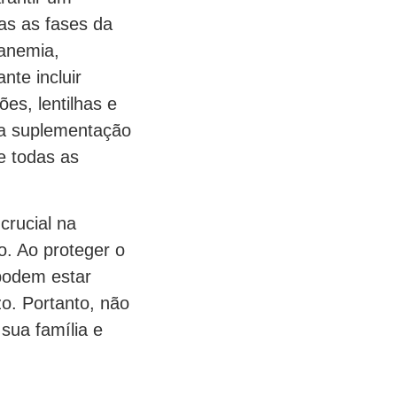
as as fases da
 anemia,
te incluir
ões, lentilhas e
, a suplementação
e todas as
crucial na
o. Ao proteger o
 podem estar
zo. Portanto, não
 sua família e