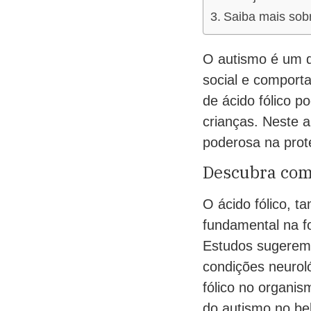
Saiba mais sobr
O autismo é um d
social e comport
de ácido fólico 
crianças. Neste 
poderosa na prot
Descubra como
O ácido fólico, 
fundamental na f
Estudos sugerem q
condições neurol
fólico no organis
do autismo no beb