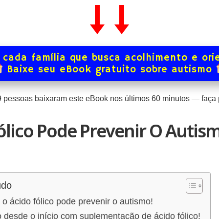
 cada família que busca acolhimento e ori
Baixe seu eBook gratuito sobre autismo
9
pessoas baixaram este eBook nos últimos
60
minutos — faça p
ólico Pode Prevenir O Autism
údo
 ácido fólico pode prevenir o autismo!
ho desde o início com suplementação de ácido fólico!