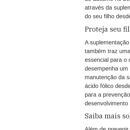
através da suple
do seu filho des
Proteja seu f
A suplementação 
também traz uma s
essencial para o
desempenha um pa
manutenção da sa
ácido fólico desd
para a prevençã
desenvolvimento 
Saiba mais so
Além de prevenir 