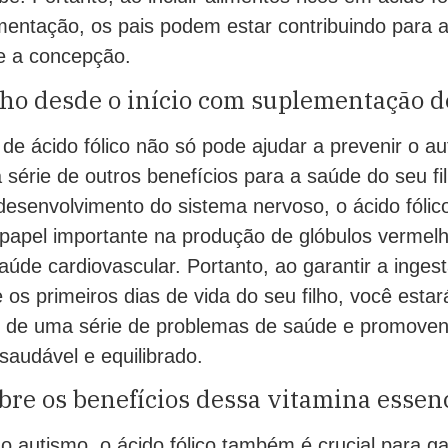
mentação, os pais podem estar contribuindo para a
de a concepção.
ilho desde o início com suplementação de
de ácido fólico não só pode ajudar a prevenir o a
érie de outros benefícios para a saúde do seu fi
 desenvolvimento do sistema nervoso, o ácido fóli
pel importante na produção de glóbulos vermelh
úde cardiovascular. Portanto, ao garantir a inge
e os primeiros dias de vida do seu filho, você estar
o de uma série de problemas de saúde e promove
saudável e equilibrado.
bre os benefícios dessa vitamina essenc
o autismo, o ácido fólico também é crucial para ga