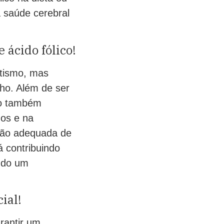
 saúde cerebral
 ácido fólico!
utismo, mas
lho. Além de ser
co também
os e na
stão adequada de
á contribuindo
ndo um
ial!
rantir um