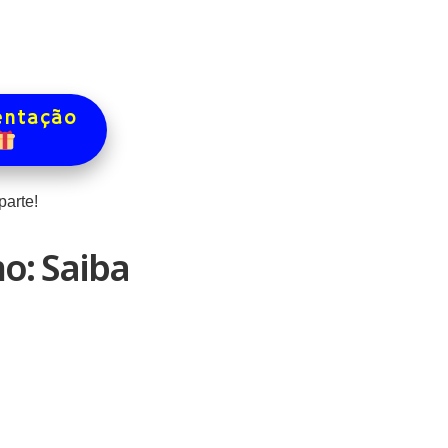
entação
arte!
o: Saiba