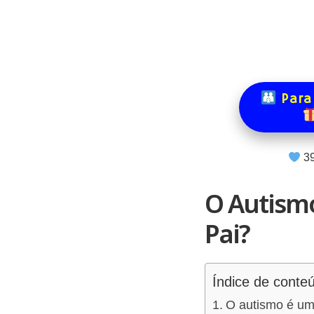
Para
3
O Autism
Pai?
Índice de conte
O autismo é um