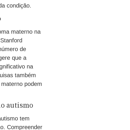
da condição.
o
noma materno na
 Stanford
 número de
gere que a
nificativo na
quisas também
a materno podem
do autismo
autismo tem
ção. Compreender