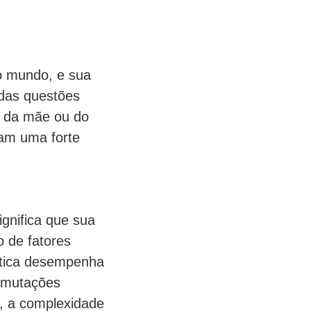
o mundo, e sua
 das questões
a da mãe ou do
cam uma forte
gnifica que sua
 de fatores
ética desempenha
s mutações
, a complexidade