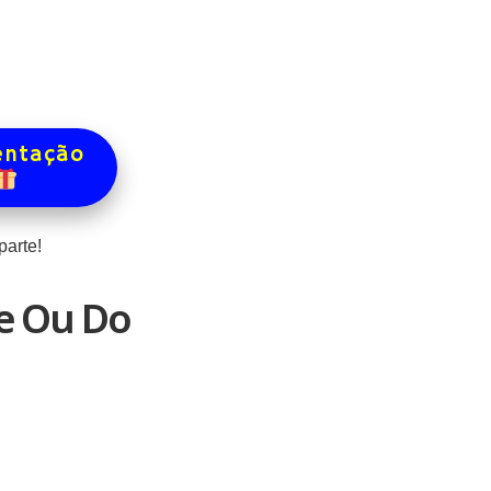
entação
arte!
e Ou Do