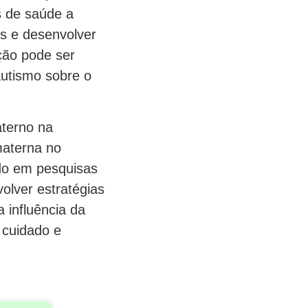
s de saúde a
es e desenvolver
ção pode ser
autismo sobre o
aterno na
materna no
ndo em pesquisas
olver estratégias
 influência da
 cuidado e