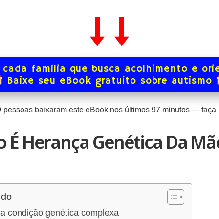
 cada família que busca acolhimento e ori
Baixe seu eBook gratuito sobre autismo
9
pessoas baixaram este eBook nos últimos
97
minutos — faça p
o É Herança Genética Da Mã
údo
a condição genética complexa