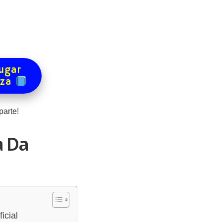
ugar
eza
arte!
a Da
icial