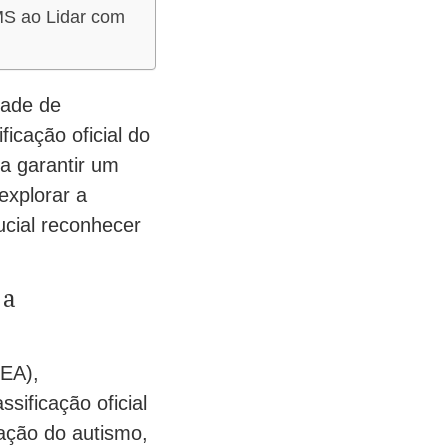
MS ao Lidar com
dade de
icação oficial do
a garantir um
explorar a
ucial reconhecer
 a
TEA),
sificação oficial
zação do autismo,