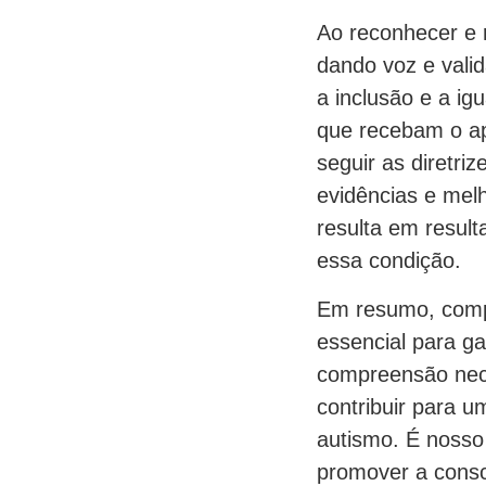
Ao reconhecer e r
dando voz e vali
a inclusão e a ig
que recebam o ap
seguir as diret
evidências e melh
resulta em result
essa condição.
Em resumo, compr
essencial para g
compreensão nece
contribuir para 
autismo. É nosso 
promover a consc