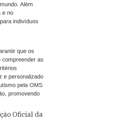
 mundo. Além
a e no
para indivíduos
arantir que os
 e compreender as
itérios
z e personalizado
 autismo pela OMS
ção, promovendo
ção Oficial da