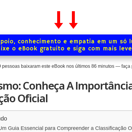
poio, conhecimento e empatia em um só l
ixe o eBook gratuito e siga com mais lev
9
pessoas baixaram este eBook nos últimos
86
minutos — faça p
smo: Conheça A Importânci
ção Oficial
údo
m Guia Essencial para Compreender a Classificação Of