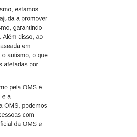
tismo, estamos
 ajuda a promover
smo, garantindo
. Além disso, ao
 baseada em
a o autismo, o que
as afetadas por
ismo pela OMS é
 e a
pela OMS, podemos
s pessoas com
ficial da OMS e