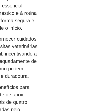
 essencial
stico e à rotina
e forma segura e
e o início.
ornecer cuidados
itas veterinárias
l, incentivando a
adequadamente de
ismo podem
z e duradoura.
nefícios para
te de apoio
ais de quatro
adas pelo