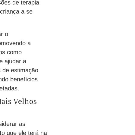
ões de terapia
criança a se
r o
romovendo a
dos como
e ajudar a
s de estimação
ndo benefícios
fetadas.
ais Velhos
siderar as
o que ele terá na