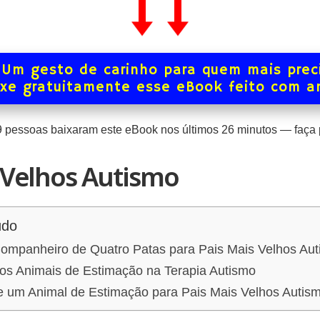
Um gesto de carinho para quem mais prec
xe gratuitamente esse eBook feito com 
9
pessoas baixaram este eBook nos últimos
26
minutos — faça p
 Velhos Autismo
údo
Companheiro de Quatro Patas para Pais Mais Velhos Au
dos Animais de Estimação na Terapia Autismo
 um Animal de Estimação para Pais Mais Velhos Autis