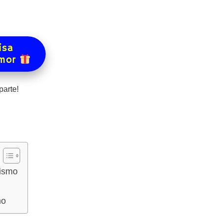
isa
amor
arte!
tismo
mo