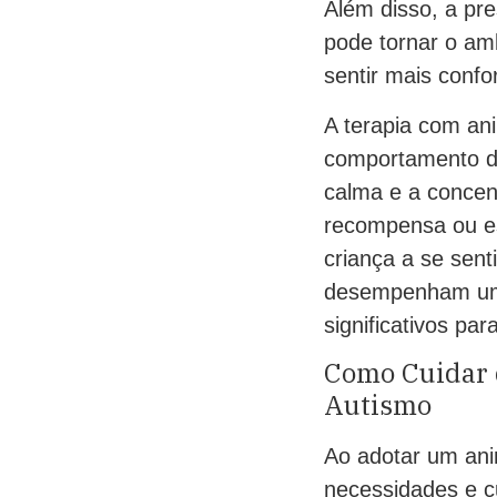
Além disso, a pr
pode tornar o am
sentir mais confor
A terapia com an
comportamento da
calma e a conce
recompensa ou es
criança a se sen
desempenham um p
significativos pa
Como Cuidar 
Autismo
Ao adotar um anim
necessidades e c