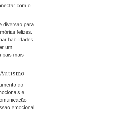
conectar com o
 diversão para
mórias felizes.
ar habilidades
ter um
 pais mais
 Autismo
tamento do
mocionais e
comunicação
essão emocional.