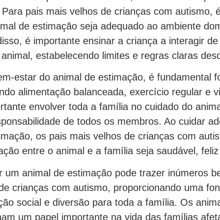
. Para pais mais velhos de crianças com autismo, é
nimal de estimação seja adequado ao ambiente domé
disso, é importante ensinar a criança a interagir d
animal, estabelecendo limites e regras claras desd
bem-estar do animal de estimação, é fundamental f
ndo alimentação balanceada, exercício regular e vis
rtante envolver toda a família no cuidado do anima
esponsabilidade de todos os membros. Ao cuidar 
imação, os pais mais velhos de crianças com aut
lação entre o animal e a família seja saudável, feli
r um animal de estimação pode trazer inúmeros be
 de crianças com autismo, proporcionando uma fon
ção social e diversão para toda a família. Os anim
m um papel importante na vida das famílias afet