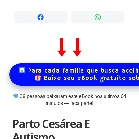
Para cada família que busca acol
Baixe seu eBook gratuito so
39
pessoas baixaram este eBook nos últimos
64
minutos — faça parte!
Parto Cesárea E
Autismo