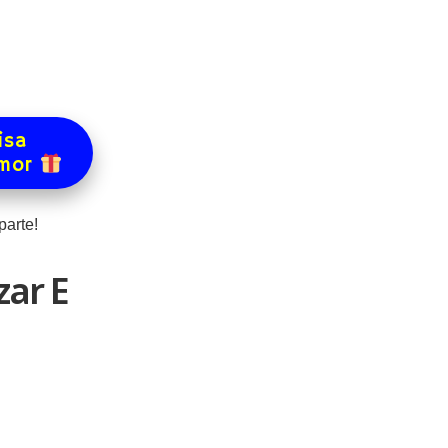
isa
amor
arte!
zar E