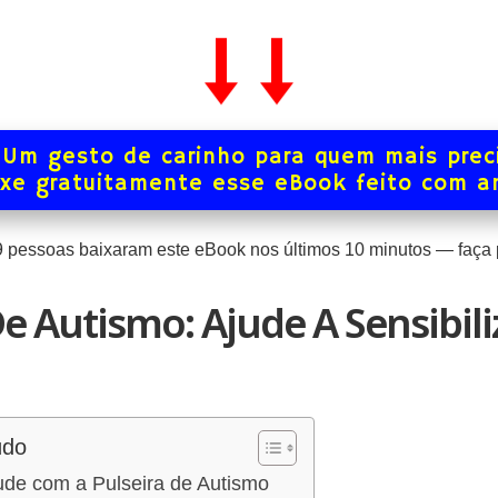
Um gesto de carinho para quem mais prec
xe gratuitamente esse eBook feito com 
9
pessoas baixaram este eBook nos últimos
10
minutos — faça p
De Autismo: Ajude A Sensibili
údo
jude com a Pulseira de Autismo