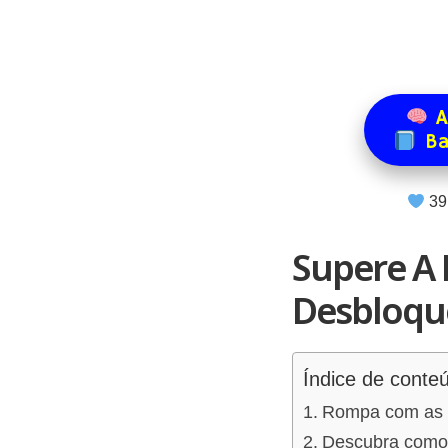
A
Ba
39
Supere A 
Desbloque
Índice de conte
Rompa com as ba
Descubra como 