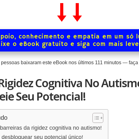
poio, conhecimento e empatia em um só l
ixe o eBook gratuito e siga com mais lev
pessoas baixaram este eBook nos últimos
111
minutos — faça 
Rigidez Cognitiva No Autism
ie Seu Potencial!
údo
rreiras da rigidez cognitiva no autismo!
desbloquear seu potencial único!