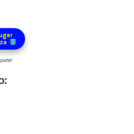
ugar
eza
parte!
o: