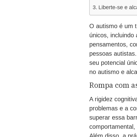
Liberte-se e al
O autismo é um t
únicos, incluindo 
pensamentos, com
pessoas autistas
seu potencial úni
no autismo e alc
Rompa com as 
A rigidez cogniti
problemas e a co
superar essa barr
comportamental, q
Além disso, a prá