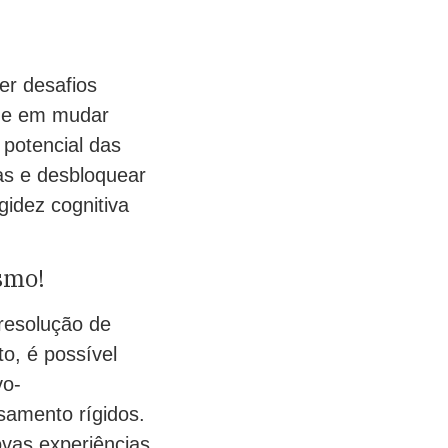
er desafios
dade em mudar
 potencial das
as e desbloquear
gidez cognitiva
smo!
 resolução de
o, é possível
vo-
samento rígidos.
ovas experiências