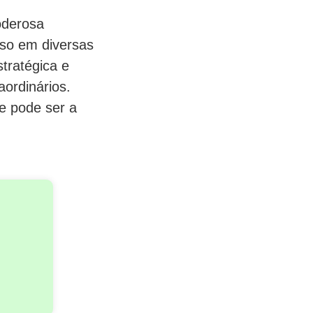
oderosa
sso em diversas
tratégica e
aordinários.
le pode ser a