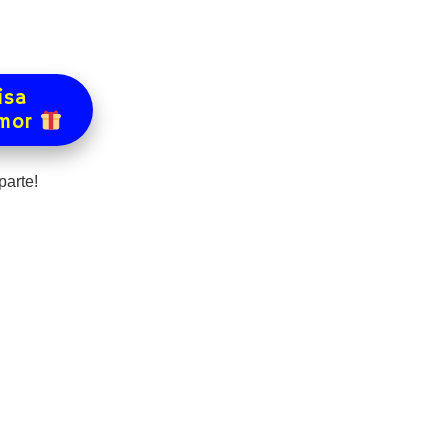
isa
amor
arte!