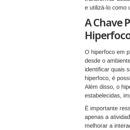
e utilizá-lo com
A Chave P
Hiperfoco
O hiperfoco em p
desde o ambiente 
identificar quai
hiperfoco, é poss
Além disso, o hi
estabelecidas, im
É importante res
apenas a ativida
melhorar a intera