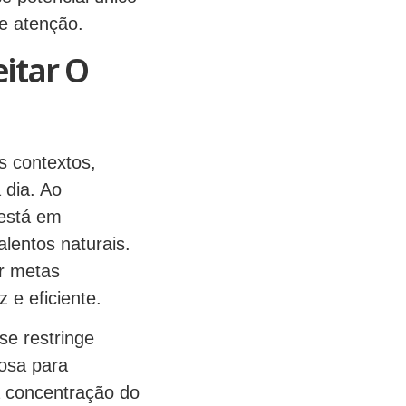
e atenção.
itar O
s contextos,
 dia. Ao
 está em
alentos naturais.
ar metas
 e eficiente.
se restringe
iosa para
a concentração do