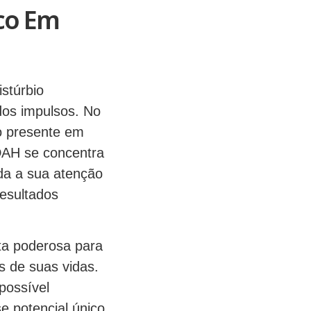
oco Em
stúrbio
dos impulsos. No
o presente em
DAH se concentra
da a sua atenção
resultados
ta poderosa para
s de suas vidas.
possível
e potencial único