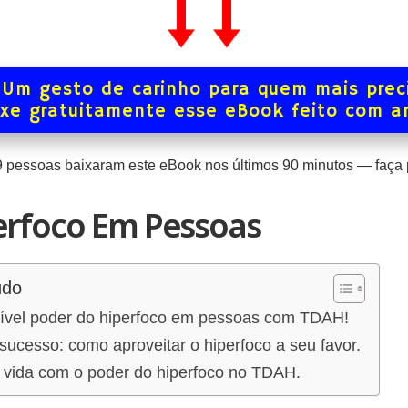
Um gesto de carinho para quem mais prec
xe gratuitamente esse eBook feito com 
9
pessoas baixaram este eBook nos últimos
90
minutos — faça p
erfoco Em Pessoas
údo
rível poder do hiperfoco em pessoas com TDAH!
sucesso: como aproveitar o hiperfoco a seu favor.
 vida com o poder do hiperfoco no TDAH.