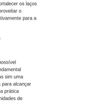
ortalecer os laços
proveitar o
ativamente para a
o
ossível
undamental
as sim uma
a para alcançar
a prática
unidades de