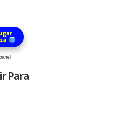
ugar
eza
arte!
ir Para