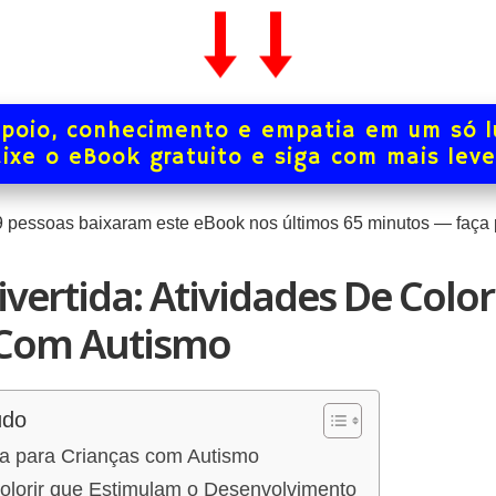
poio, conhecimento e empatia em um só l
ixe o eBook gratuito e siga com mais lev
9
pessoas baixaram este eBook nos últimos
65
minutos — faça p
ivertida: Atividades De Color
 Com Autismo
údo
da para Crianças com Autismo
Colorir que Estimulam o Desenvolvimento