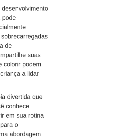
o desenvolvimento
a pode
cialmente
m sobrecarregadas
ma de
ompartilhe suas
e colorir podem
riança a lidar
ia divertida que
cê conhece
ir em sua rotina
 para o
 uma abordagem