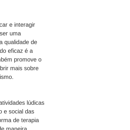
ar e interagir
 ser uma
a qualidade de
do eficaz é a
ambém promove o
brir mais sobre
tismo.
atividades lúdicas
 e social das
orma de terapia
 de maneira