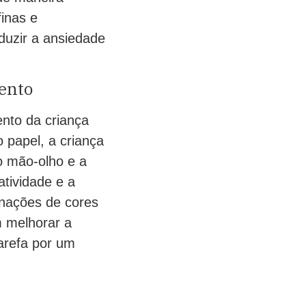
inas e
duzir a ansiedade
ento
ento da criança
o papel, a criança
o mão-olho e a
atividade e a
inações de cores
m melhorar a
arefa por um