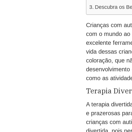
Descubra os Ben
Crianças com aut
com o mundo ao s
excelente ferram
vida dessas cria
coloração, que 
desenvolvimento 
como as atividade
Terapia Dive
A terapia diverti
e prazerosas par
crianças com auti
divertida, pois p