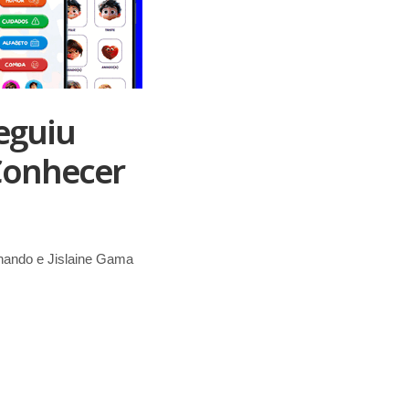
eguiu
 Conhecer
nando e Jislaine Gama