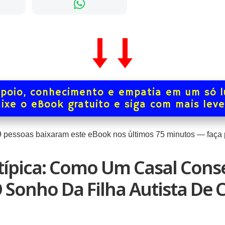
poio, conhecimento e empatia em um só l
ixe o eBook gratuito e siga com mais lev
9
pessoas baixaram este eBook nos últimos
75
minutos — faça p
típica: Como Um Casal Cons
O Sonho Da Filha Autista De