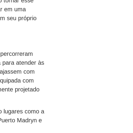
 tornar esse
car em uma
em seu próprio
s percorreram
 para atender às
viajassem com
 equipada com
ente projetado
do lugares como a
 Puerto Madryn e