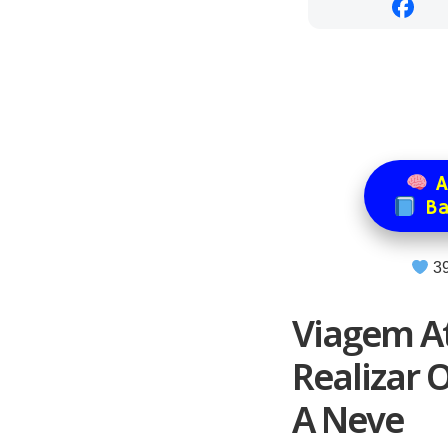
A
Ba
3
Viagem A
Realizar 
A Neve