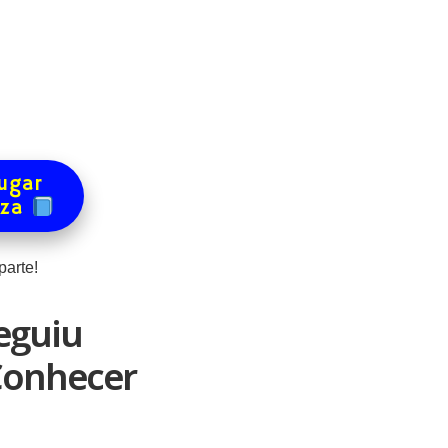
ugar
eza
arte!
eguiu
 Conhecer