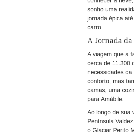
conhecer a neve,
sonho uma realid
jornada épica at
carro.
A Jornada da
A viagem que a fa
cerca de 11.300 
necessidades da 
conforto, mas ta
camas, uma cozin
para Amábile.
Ao longo de sua 
Península Valdez
o Glaciar Perito 