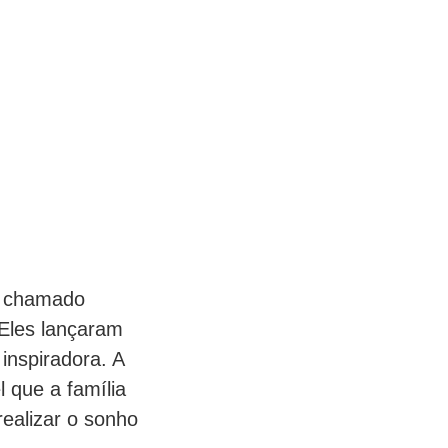
l chamado
 Eles lançaram
inspiradora. A
l que a família
realizar o sonho