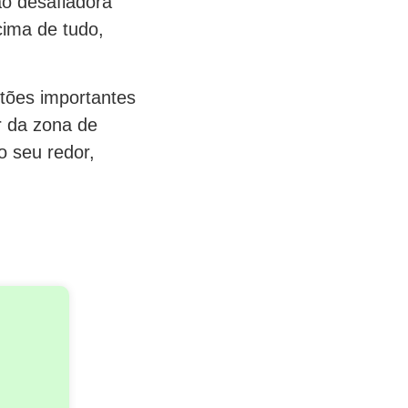
ão desafiadora
cima de tudo,
stões importantes
r da zona de
o seu redor,