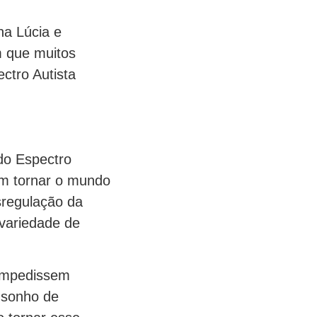
Ana Lúcia e
m que muitos
ctro Autista
 do Espectro
em tornar o mundo
sregulação da
variedade de
 impedissem
 sonho de