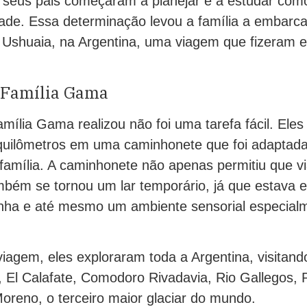
 seus pais começaram a planejar e a estudar como
ade. Essa determinação levou a família a embar
é Ushuaia, na Argentina, uma viagem que fizeram 
 Família Gama
mília Gama realizou não foi uma tarefa fácil. Ele
quilômetros em uma caminhonete que foi adaptada
família. A caminhonete não apenas permitiu que 
mbém se tornou um lar temporário, já que estava
ha e até mesmo um ambiente sensorial especialm
viagem, eles exploraram toda a Argentina, visitan
, El Calafate, Comodoro Rivadavia, Rio Gallegos,
Moreno, o terceiro maior glaciar do mundo.