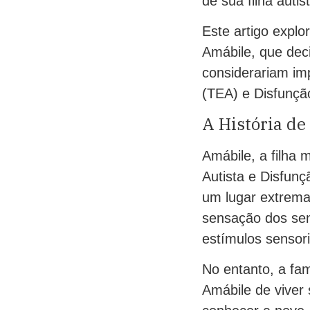
de sua filha auti
Este artigo explor
Amábile, que dec
considerariam im
(TEA) e Disfunção
A História de
Amábile, a filha 
Autista e Disfun
um lugar extrema
sensação dos sen
estímulos sensori
No entanto, a fa
Amábile de viver